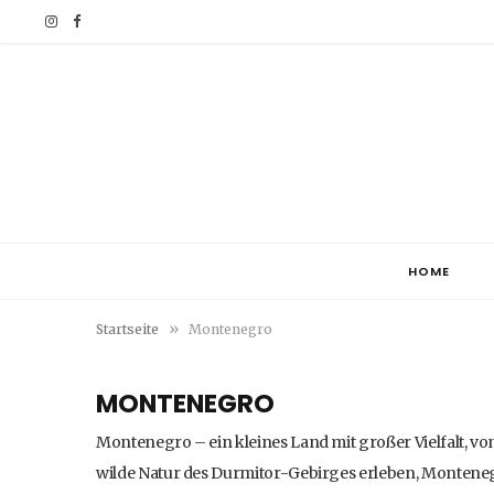
I
F
n
a
s
c
t
e
a
b
g
o
HOME
r
o
»
Startseite
Montenegro
a
k
m
MONTENEGRO
Montenegro – ein kleines Land mit großer Vielfalt, v
wilde Natur des Durmitor-Gebirges erleben, Montenegr