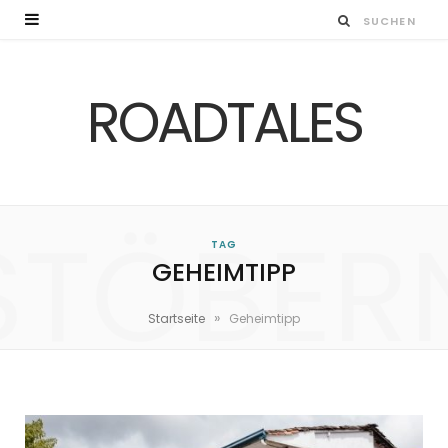
ROADTALES
STÖBER
TAG
GEHEIMTIPP
»
Startseite
Geheimtipp