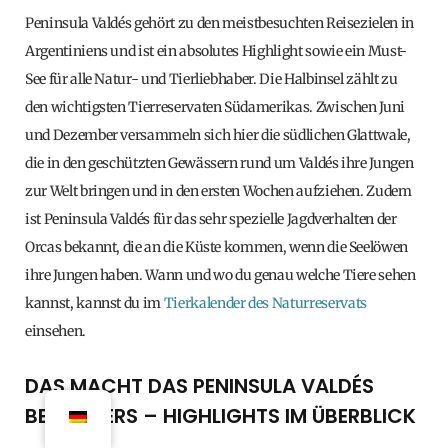
Peninsula Valdés gehört zu den meistbesuchten Reisezielen in
Argentiniens und ist ein absolutes Highlight sowie ein Must-
See für alle Natur- und Tierliebhaber. Die Halbinsel zählt zu
den wichtigsten Tierreservaten Südamerikas. Zwischen Juni
und Dezember versammeln sich hier die südlichen Glattwale,
die in den geschützten Gewässern rund um Valdés ihre Jungen
zur Welt bringen und in den ersten Wochen aufziehen. Zudem
ist Peninsula Valdés für das sehr spezielle Jagdverhalten der
Orcas bekannt, die an die Küste kommen, wenn die Seelöwen
ihre Jungen haben. Wann und wo du genau welche Tiere sehen
kannst, kannst du im
Tierkalender des Naturreservats
einsehen.
DAS MACHT DAS PENINSULA VALDÉS
BESONDERS – HIGHLIGHTS IM ÜBERBLICK