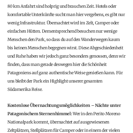
80 km Anfahrt sind holprig und brauchen Zeit. Hotels oder
komfortable Unterkünfte sucht man hier vergebens, es gibt nur
wenig Infrastruktur. Übernachtet wird im Zelt, Camper oder
einfachen Hütten. Dementsprechend besuchen nur wenige
Menschen den Park, so dass du auf den Wanderwegen kaum
bis keinen Menschen begegnen wirst. Diese Abgeschiedenheit
und Ruhe haben wir jedoch ganz besonders genossen, denn wir
finden, dass man gerade deswegen hier die Schönheit
Patagoniens auf ganz authentische Weise genießen kann. Für
uns bleibt der Park ein Highlight unserer gesamten
Südamerika Reise.
Kostenlose Übernachtungsmöglichkeiten – Nächte unter
Patagonischem Sternenhimmel:
Wer in den Perito Moreno
Nationalpark kommt, übernachtet auf ausgewiesenen
Zeltplätzen, Stellplätzen für Camper oder in einem der vielen