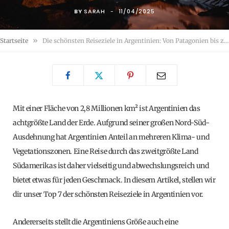
BY
SARAH
11/04/2025
»
Startseite
Die schönsten Reiseziele in Argentinien: Von Patagonien bis zu Argentiniens verborgenen Schätzen
Mit einer Fläche von 2,8 Millionen km² ist Argentinien das
achtgrößte Land der Erde. Aufgrund seiner großen Nord-Süd-
Ausdehnung hat Argentinien Anteil an mehreren Klima- und
Vegetationszonen. Eine Reise durch das zweitgrößte Land
Südamerikas ist daher vielseitig und abwechslungsreich und
bietet etwas für jeden Geschmack. In diesem Artikel, stellen wir
dir unser Top 7 der schönsten Reiseziele in Argentinien vor.
Andererseits stellt die Argentiniens Größe auch eine