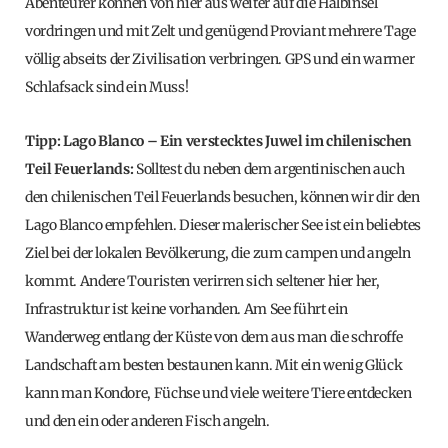
Abenteurer können von hier aus weiter auf die Halbinsel
vordringen und mit Zelt und genügend Proviant mehrere Tage
völlig abseits der Zivilisation verbringen. GPS und ein warmer
Schlafsack sind ein Muss!
Tipp: Lago Blanco – Ein verstecktes Juwel im chilenischen
Teil Feuerlands:
Solltest du neben dem argentinischen auch
den chilenischen Teil Feuerlands besuchen, können wir dir den
Lago Blanco empfehlen. Dieser malerischer See ist ein beliebtes
Ziel bei der lokalen Bevölkerung, die zum campen und angeln
kommt. Andere Touristen verirren sich seltener hier her,
Infrastruktur ist keine vorhanden. Am See führt ein
Wanderweg entlang der Küste von dem aus man die schroffe
Landschaft am besten bestaunen kann. Mit ein wenig Glück
kann man Kondore, Füchse und viele weitere Tiere entdecken
und den ein oder anderen Fisch angeln.