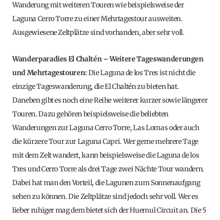
Wanderung mit weiteren Touren wie beispielsweise der
Laguna Cerro Torre zu einer Mehrtagestour ausweiten.
Ausgewiesene Zeltplätze sind vorhanden, aber sehr voll.
Wanderparadies El Chaltén – Weitere Tageswanderungen
und Mehrtagestouren:
Die Laguna de los Tres ist nicht die
einzige Tageswanderung, die El Chaltén zu bieten hat.
Daneben gibt es noch eine Reihe weiterer kurzer sowie längerer
Touren. Dazu gehören beispielsweise die beliebten
Wanderungen zur Laguna Cerro Torre, Las Lomas oder auch
die kürzere Tour zur Laguna Capri. Wer gerne mehrere Tage
mit dem Zelt wandert, kann beispielsweise die Laguna de los
Tres und Cerro Torre als drei Tage zwei Nächte Tour wandern.
Dabei hat man den Vorteil, die Lagunen zum Sonnenaufgang
sehen zu können. Die Zeltplätze sind jedoch sehr voll. Wer es
lieber ruhiger mag dem bietet sich der Huemul Circuit an. Die 5