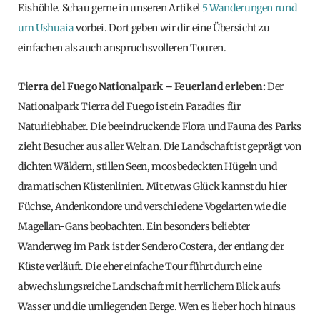
Eishöhle. Schau gerne in unseren Artikel
5 Wanderungen rund
um Ushuaia
vorbei. Dort geben wir dir eine Übersicht zu
einfachen als auch anspruchsvolleren Touren.
Tierra del Fuego Nationalpark
– Feuerland erleben:
Der
Nationalpark Tierra del Fuego ist ein Paradies für
Naturliebhaber. Die beeindruckende Flora und Fauna des Parks
zieht Besucher aus aller Welt an. Die Landschaft ist geprägt von
dichten Wäldern, stillen Seen, moosbedeckten Hügeln und
dramatischen Küstenlinien. Mit etwas Glück kannst du hier
Füchse, Andenkondore und verschiedene Vogelarten wie die
Magellan-Gans beobachten. Ein besonders beliebter
Wanderweg im Park ist der Sendero Costera, der entlang der
Küste verläuft. Die eher einfache Tour führt durch eine
abwechslungsreiche Landschaft mit herrlichem Blick aufs
Wasser und die umliegenden Berge. Wen es lieber hoch hinaus