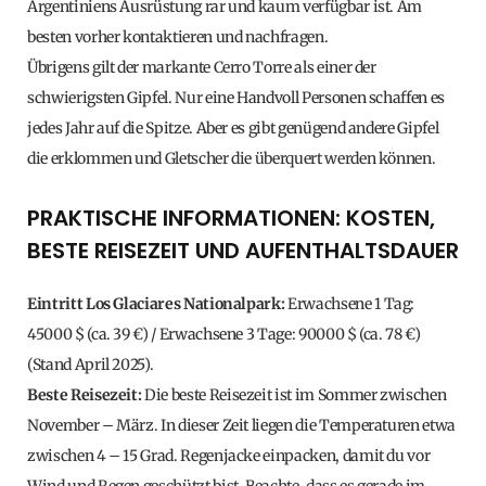
Argentiniens Ausrüstung rar und kaum verfügbar ist. Am
besten vorher kontaktieren und nachfragen.
Übrigens gilt der markante Cerro Torre als einer der
schwierigsten Gipfel. Nur eine Handvoll Personen schaffen es
jedes Jahr auf die Spitze. Aber es gibt genügend andere Gipfel
die erklommen und Gletscher die überquert werden können.
PRAKTISCHE INFORMATIONEN: KOSTEN,
BESTE REISEZEIT UND AUFENTHALTSDAUER
Eintritt Los Glaciares Nationalpark:
Erwachsene 1 Tag:
45000 $ (ca. 39 €) / Erwachsene 3 Tage: 90000 $ (ca. 78 €)
(Stand April 2025).
Beste Reisezeit:
Die beste Reisezeit ist im Sommer zwischen
November – März. In dieser Zeit liegen die Temperaturen etwa
zwischen 4 – 15 Grad. Regenjacke einpacken, damit du vor