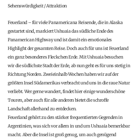
Sehenswürdigkeit / Attraktion
Feuerland – für viele Panamericana Reisende, die in Alaska
gestartet sind, markiert Ushuaia das südliche Ende des
Panamerican Highway und ist damit ein emotionales
Highlight der gesamten Reise. Doch auch für uns ist Feuerland
ein ganz besonderes Fleckchen Erde. Mit Ushuaia besuchen
wir die südlichste Stadt der Erde, ab nun geht es für uns stetig in
Richtung Norden. Zweieinhalb Wochen haben wir auf der
größten Insel Südamerikas verbracht und uns in die raue Natur
verliebt. Wer gerne wandert, findet hier einige wunderschöne
Touren, aber auch für alle anderen bietet die schroffe
Landschaft allerhand zu entdecken.
Feuerland gehört zu den stärker frequentierten Gegenden in
Argentinien, was sich vor allem in und um Ushuaia bemerkbar
macht. Aber die Insel ist groß genug, um auch genügend