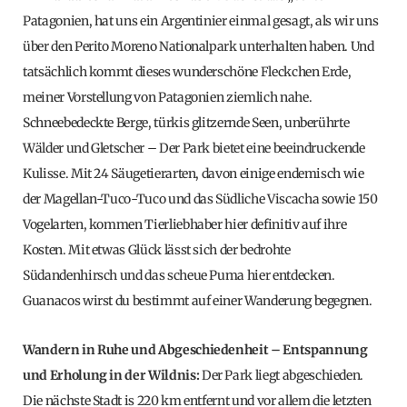
Patagonien, hat uns ein Argentinier einmal gesagt, als wir uns
über den Perito Moreno Nationalpark unterhalten haben. Und
tatsächlich kommt dieses wunderschöne Fleckchen Erde,
meiner Vorstellung von Patagonien ziemlich nahe.
Schneebedeckte Berge, türkis glitzernde Seen, unberührte
Wälder und Gletscher – Der Park bietet eine beeindruckende
Kulisse. Mit 24 Säugetierarten, davon einige endemisch wie
der Magellan-Tuco-Tuco und das Südliche Viscacha sowie 150
Vogelarten, kommen Tierliebhaber hier definitiv auf ihre
Kosten. Mit etwas Glück lässt sich der bedrohte
Südandenhirsch und das scheue Puma hier entdecken.
Guanacos wirst du bestimmt auf einer Wanderung begegnen.
Wandern in Ruhe und Abgeschiedenheit – Entspannung
und Erholung in der Wildnis:
Der Park liegt abgeschieden.
Die nächste Stadt is 220 km entfernt und vor allem die letzten