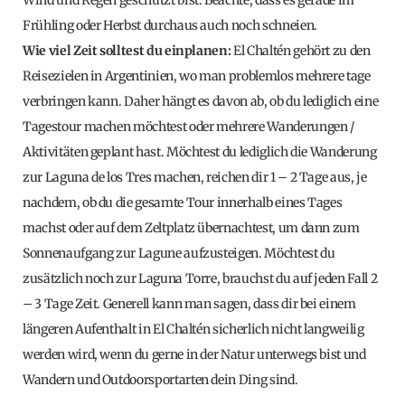
Wind und Regen geschützt bist. Beachte, dass es gerade im
Frühling oder Herbst durchaus auch noch schneien.
Wie viel Zeit solltest du einplanen:
El Chaltén gehört zu den
Reisezielen in Argentinien, wo man problemlos mehrere tage
verbringen kann. Daher hängt es davon ab, ob du lediglich eine
Tagestour machen möchtest oder mehrere Wanderungen /
Aktivitäten geplant hast. Möchtest du lediglich die Wanderung
zur Laguna de los Tres machen, reichen dir 1 – 2 Tage aus, je
nachdem, ob du die gesamte Tour innerhalb eines Tages
machst oder auf dem Zeltplatz übernachtest, um dann zum
Sonnenaufgang zur Lagune aufzusteigen. Möchtest du
zusätzlich noch zur Laguna Torre, brauchst du auf jeden Fall 2
– 3 Tage Zeit. Generell kann man sagen, dass dir bei einem
längeren Aufenthalt in El Chaltén sicherlich nicht langweilig
werden wird, wenn du gerne in der Natur unterwegs bist und
Wandern und Outdoorsportarten dein Ding sind.