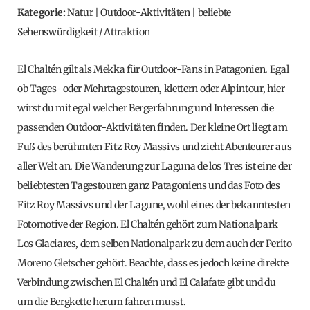
Kategorie:
Natur | Outdoor-Aktivitäten | beliebte
Sehenswürdigkeit / Attraktion
El Chaltén gilt als Mekka für Outdoor-Fans in Patagonien. Egal
ob Tages- oder Mehrtagestouren, klettern oder Alpintour, hier
wirst du mit egal welcher Bergerfahrung und Interessen die
passenden Outdoor-Aktivitäten finden. Der kleine Ort liegt am
Fuß des berühmten Fitz Roy Massivs und zieht Abenteurer aus
aller Welt an. Die Wanderung zur Laguna de los Tres ist eine der
beliebtesten Tagestouren ganz Patagoniens und das Foto des
Fitz Roy Massivs und der Lagune, wohl eines der bekanntesten
Fotomotive der Region. El Chaltén gehört zum Nationalpark
Los Glaciares, dem selben Nationalpark zu dem auch der Perito
Moreno Gletscher gehört. Beachte, dass es jedoch keine direkte
Verbindung zwischen El Chaltén und El Calafate gibt und du
um die Bergkette herum fahren musst.