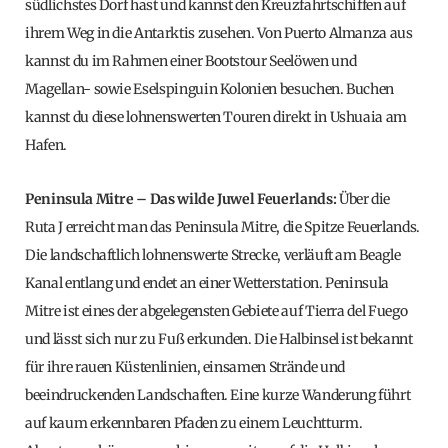
südlichstes Dorf hast und kannst den Kreuzfahrtschiffen auf
ihrem Weg in die Antarktis zusehen. Von Puerto Almanza aus
kannst du im Rahmen einer Bootstour Seelöwen und
Magellan- sowie Eselspinguin Kolonien besuchen. Buchen
kannst du diese lohnenswerten Touren direkt in Ushuaia am
Hafen.
Peninsula Mitre – Das wilde Juwel Feuerlands:
Über die
Ruta J erreicht man das Peninsula Mitre, die Spitze Feuerlands.
Die landschaftlich lohnenswerte Strecke, verläuft am Beagle
Kanal entlang und endet an einer Wetterstation. Peninsula
Mitre ist eines der abgelegensten Gebiete auf Tierra del Fuego
und lässt sich nur zu Fuß erkunden. Die Halbinsel ist bekannt
für ihre rauen Küstenlinien, einsamen Strände und
beeindruckenden Landschaften. Eine kurze Wanderung führt
auf kaum erkennbaren Pfaden zu einem Leuchtturm.