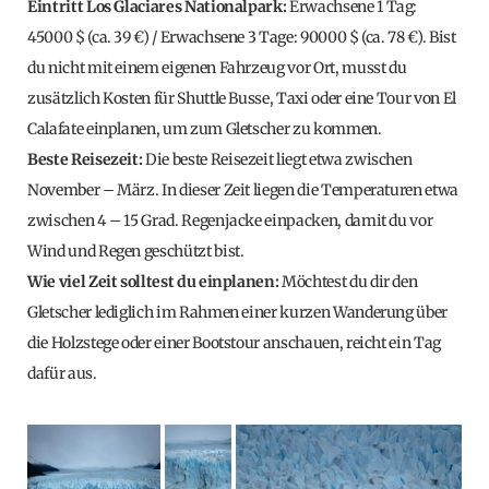
Eintritt Los Glaciares Nationalpark:
Erwachsene 1 Tag:
45000 $ (ca. 39 €) / Erwachsene 3 Tage: 90000 $ (ca. 78 €). Bist
du nicht mit einem eigenen Fahrzeug vor Ort, musst du
zusätzlich Kosten für Shuttle Busse, Taxi oder eine Tour von El
Calafate einplanen, um zum Gletscher zu kommen.
Beste Reisezeit:
Die beste Reisezeit liegt etwa zwischen
November – März. In dieser Zeit liegen die Temperaturen etwa
zwischen 4 – 15 Grad. Regenjacke einpacken, damit du vor
Wind und Regen geschützt bist.
Wie viel Zeit solltest du einplanen:
Möchtest du dir den
Gletscher lediglich im Rahmen einer kurzen Wanderung über
die Holzstege oder einer Bootstour anschauen, reicht ein Tag
dafür aus.