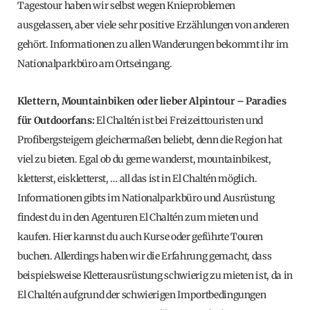
Tagestour haben wir selbst wegen Knieproblemen
ausgelassen, aber viele sehr positive Erzählungen von anderen
gehört. Informationen zu allen Wanderungen bekommt ihr im
Nationalparkbüro am Ortseingang.
Klettern, Mountainbiken oder lieber Alpintour – Paradies
für Outdoorfans:
El Chaltén ist bei Freizeittouristen und
Profibergsteigern gleichermaßen beliebt, denn die Region hat
viel zu bieten. Egal ob du gerne wanderst, mountainbikest,
kletterst, eiskletterst, … all das ist in El Chaltén möglich.
Informationen gibts im Nationalparkbüro und Ausrüstung
findest du in den Agenturen El Chaltén zum mieten und
kaufen. Hier kannst du auch Kurse oder geführte Touren
buchen. Allerdings haben wir die Erfahrung gemacht, dass
beispielsweise Kletterausrüstung schwierig zu mieten ist, da in
El Chaltén aufgrund der schwierigen Importbedingungen