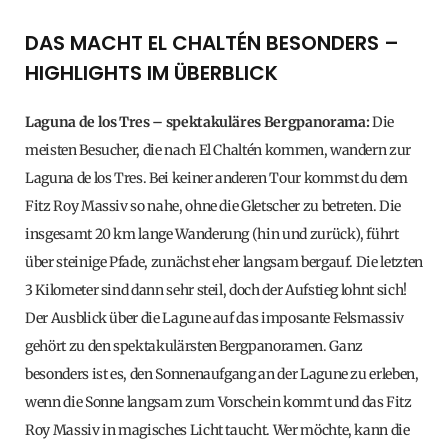
DAS MACHT EL CHALTÉN BESONDERS –
HIGHLIGHTS IM ÜBERBLICK
Laguna de los Tres – spektakuläres Bergpanorama:
Die
meisten Besucher, die nach El Chaltén kommen, wandern zur
Laguna de los Tres. Bei keiner anderen Tour kommst du dem
Fitz Roy Massiv so nahe, ohne die Gletscher zu betreten. Die
insgesamt 20 km lange Wanderung (hin und zurück), führt
über steinige Pfade, zunächst eher langsam bergauf. Die letzten
3 Kilometer sind dann sehr steil, doch der Aufstieg lohnt sich!
Der Ausblick über die Lagune auf das imposante Felsmassiv
gehört zu den spektakulärsten Bergpanoramen. Ganz
besonders ist es, den Sonnenaufgang an der Lagune zu erleben,
wenn die Sonne langsam zum Vorschein kommt und das Fitz
Roy Massiv in magisches Licht taucht. Wer möchte, kann die