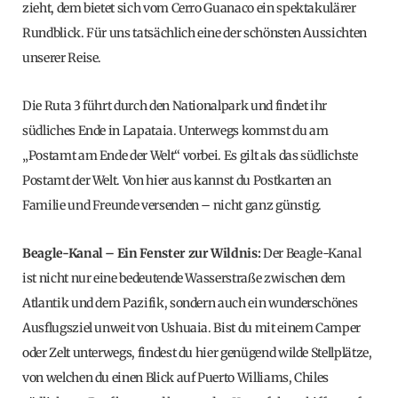
zieht, dem bietet sich vom Cerro Guanaco ein spektakulärer
Rundblick. Für uns tatsächlich eine der schönsten Aussichten
unserer Reise.
Die Ruta 3 führt durch den Nationalpark und findet ihr
südliches Ende in Lapataia. Unterwegs kommst du am
„Postamt am Ende der Welt“ vorbei. Es gilt als das südlichste
Postamt der Welt. Von hier aus kannst du Postkarten an
Familie und Freunde versenden – nicht ganz günstig.
Beagle-Kanal – Ein Fenster zur Wildnis:
Der Beagle-Kanal
ist nicht nur eine bedeutende Wasserstraße zwischen dem
Atlantik und dem Pazifik, sondern auch ein wunderschönes
Ausflugsziel unweit von Ushuaia. Bist du mit einem Camper
oder Zelt unterwegs, findest du hier genügend wilde Stellplätze,
von welchen du einen Blick auf Puerto Williams, Chiles