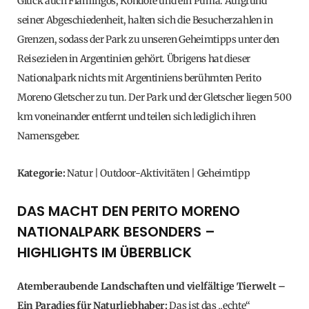
Glück auch Flamingos, Kondore und ein Puma. Aufgrund
seiner Abgeschiedenheit, halten sich die Besucherzahlen in
Grenzen, sodass der Park zu unseren Geheimtipps unter den
Reisezielen in Argentinien gehört. Übrigens hat dieser
Nationalpark nichts mit Argentiniens berühmten Perito
Moreno Gletscher zu tun. Der Park und der Gletscher liegen 500
km voneinander entfernt und teilen sich lediglich ihren
Namensgeber.
Kategorie:
Natur | Outdoor-Aktivitäten | Geheimtipp
DAS MACHT DEN PERITO MORENO
NATIONALPARK BESONDERS –
HIGHLIGHTS IM ÜBERBLICK
Atemberaubende Landschaften und vielfältige Tierwelt –
Ein Paradies für Naturliebhaber:
Das ist das „echte“