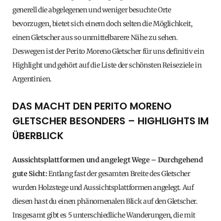
generell die abgelegenen und weniger besuchte Orte
bevorzugen, bietet sich einem doch selten die Möglichkeit,
einen Gletscher aus so unmittelbarere Nähe zu sehen.
Deswegen ist der Perito Moreno Gletscher für uns definitiv ein
Highlight und gehört auf die Liste der schönsten Reiseziele in
Argentinien.
DAS MACHT DEN PERITO MORENO
GLETSCHER BESONDERS – HIGHLIGHTS IM
ÜBERBLICK
Aussichtsplattformen und angelegt Wege – Durchgehend
gute Sicht:
Entlang fast der gesamten Breite des Gletscher
wurden Holzstege und Aussichtsplattformen angelegt. Auf
diesen hast du einen phänomenalen Blick auf den Gletscher.
Insgesamt gibt es 5 unterschiedliche Wanderungen, die mit