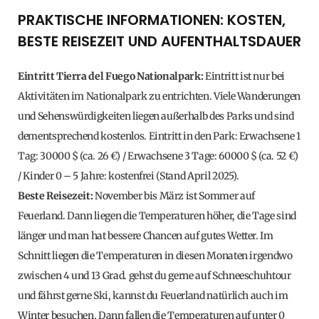
PRAKTISCHE INFORMATIONEN: KOSTEN,
BESTE REISEZEIT UND AUFENTHALTSDAUER
Eintritt Tierra del Fuego Nationalpark:
Eintritt ist nur bei
Aktivitäten im Nationalpark zu entrichten. Viele Wanderungen
und Sehenswürdigkeiten liegen außerhalb des Parks und sind
dementsprechend kostenlos. Eintritt in den Park: Erwachsene 1
Tag: 30000 $ (ca. 26 €) / Erwachsene 3 Tage: 60000 $ (ca. 52 €)
/ Kinder 0 – 5 Jahre: kostenfrei (Stand April 2025).
Beste Reisezeit:
November bis März ist Sommer auf
Feuerland. Dann liegen die Temperaturen höher, die Tage sind
länger und man hat bessere Chancen auf gutes Wetter. Im
Schnitt liegen die Temperaturen in diesen Monaten irgendwo
zwischen 4 und 13 Grad. gehst du gerne auf Schneeschuhtour
und fährst gerne Ski, kannst du Feuerland natürlich auch im
Winter besuchen. Dann fallen die Temperaturen auf unter 0