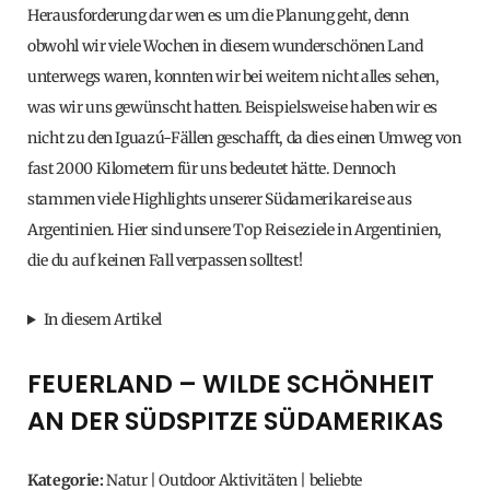
Herausforderung dar wen es um die Planung geht, denn
obwohl wir viele Wochen in diesem wunderschönen Land
unterwegs waren, konnten wir bei weitem nicht alles sehen,
was wir uns gewünscht hatten. Beispielsweise haben wir es
nicht zu den Iguazú-Fällen geschafft, da dies einen Umweg von
fast 2000 Kilometern für uns bedeutet hätte. Dennoch
stammen viele Highlights unserer Südamerikareise aus
Argentinien. Hier sind unsere Top Reiseziele in Argentinien,
die du auf keinen Fall verpassen solltest!
In diesem Artikel
FEUERLAND – WILDE SCHÖNHEIT
AN DER SÜDSPITZE SÜDAMERIKAS
Kategorie:
Natur | Outdoor Aktivitäten | beliebte