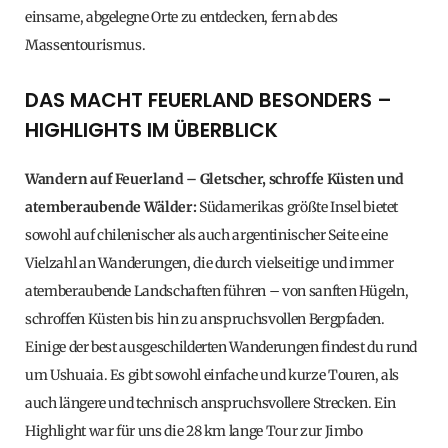
einsame, abgelegne Orte zu entdecken, fern ab des
Massentourismus.
DAS MACHT FEUERLAND BESONDERS –
HIGHLIGHTS IM ÜBERBLICK
Wandern auf Feuerland – Gletscher, schroffe Küsten und
atemberaubende Wälder:
Südamerikas größte Insel bietet
sowohl auf chilenischer als auch argentinischer Seite eine
Vielzahl an Wanderungen, die durch vielseitige und immer
atemberaubende Landschaften führen – von sanften Hügeln,
schroffen Küsten bis hin zu anspruchsvollen Bergpfaden.
Einige der best ausgeschilderten Wanderungen findest du rund
um Ushuaia. Es gibt sowohl einfache und kurze Touren, als
auch längere und technisch anspruchsvollere Strecken. Ein
Highlight war für uns die 28 km lange Tour zur Jimbo